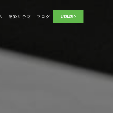
ス
感染症予防
ブログ
ENGLISH