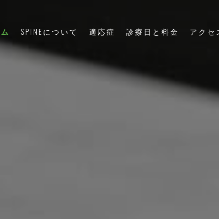
ーム
SPINEについて
適応症
診療日と料金
アクセ