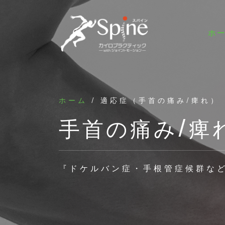
ホ
ホーム
/ 適応症（手首の痛み/痺れ）
手首の痛み/痺
『ドケルバン症・手根管症候群な