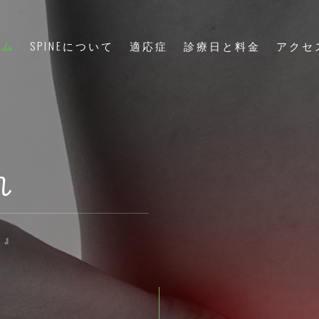
ーム
SPINEについて
適応症
診療日と料金
アクセ
れ
ど』