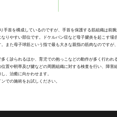
まり手首を構成しているのですが、手首を保護する筋組織は前腕
になりやすい部位です。ドケルバン症など母子腱炎を起こす場
す。また母子球筋という指で最も大きな親指の筋肉なのですが
で多く診られるほか、育児での抱っこなどの動作が多く行われ
の位置や靭帯及び腱などの周囲組織に対する検査を行い、障害
除し、治癒に向かわせます。
インでの施術をお試しください。