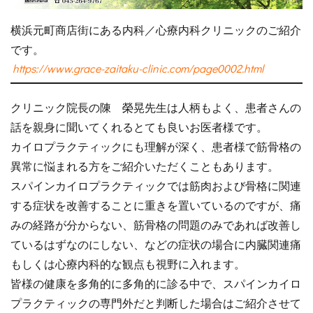
横浜元町商店街にある内科／心療内科クリニックのご紹介
です。
https://www.grace-zaitaku-clinic.com/page0002.html
クリニック院長の陳 榮晃先生は人柄もよく、患者さんの
話を親身に聞いてくれるとても良いお医者様です。
カイロプラクティックにも理解が深く、患者様で筋骨格の
異常に悩まれる方をご紹介いただくこともあります。
スパインカイロプラクティックでは筋肉および骨格に関連
する症状を改善することに重きを置いているのですが、痛
みの経路が分からない、筋骨格の問題のみであれば改善し
ているはずなのにしない、などの症状の場合に内臓関連痛
もしくは心療内科的な観点も視野に入れます。
皆様の健康を多角的に多角的に診る中で、スパインカイロ
プラクティックの専門外だと判断した場合はご紹介させて