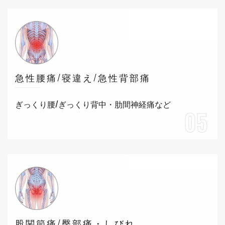
急性腰痛/寝違え/急性背部痛
ぎっくり腰/ぎっくり背中・肋間神経痛など
05
股関節痛/臀部痛・しびれ