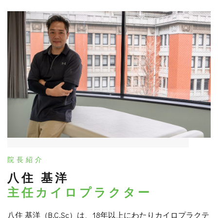
院長紹介
八住 基洋
主任カイロプラクター
八住 基洋（B.C.Sc）は、18年以上にわたりカイロプラクテ