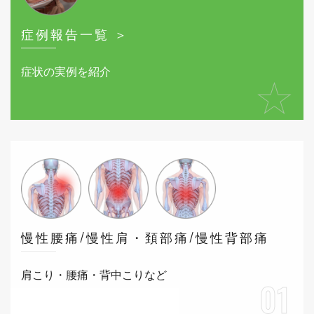
症例報告一覧 ＞
症状の実例を紹介
★
慢性腰痛/慢性肩・頚部痛/慢性背部痛
肩こり・腰痛・背中こりなど
01