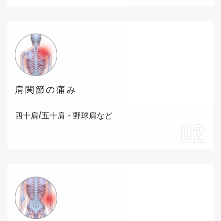
肩関節の痛み
四十肩/五十肩・野球肩など
02