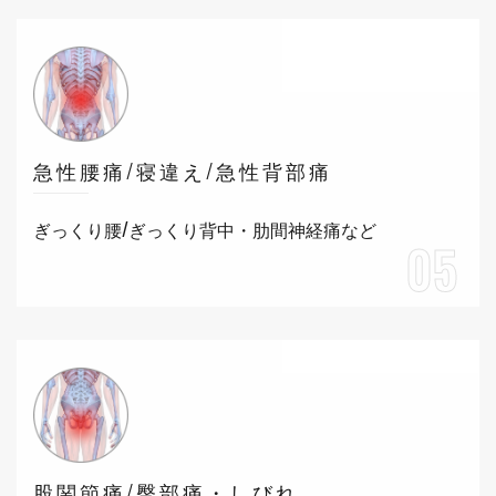
急性腰痛/寝違え/急性背部痛
ぎっくり腰/ぎっくり背中・肋間神経痛など
05
股関節痛/臀部痛・しびれ