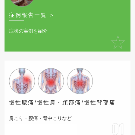
症例報告一覧 ＞
症状の実例を紹介
★
慢性腰痛/慢性肩・頚部痛/慢性背部痛
肩こり・腰痛・背中こりなど
01