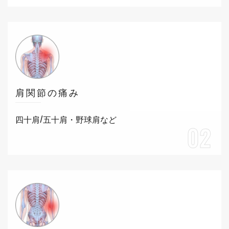
肩関節の痛み
四十肩/五十肩・野球肩など
02