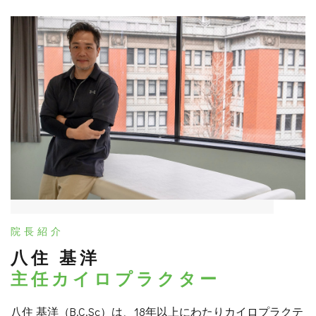
院長紹介
八住 基洋
主任カイロプラクター
八住 基洋（B.C.Sc）は、18年以上にわたりカイロプラクテ