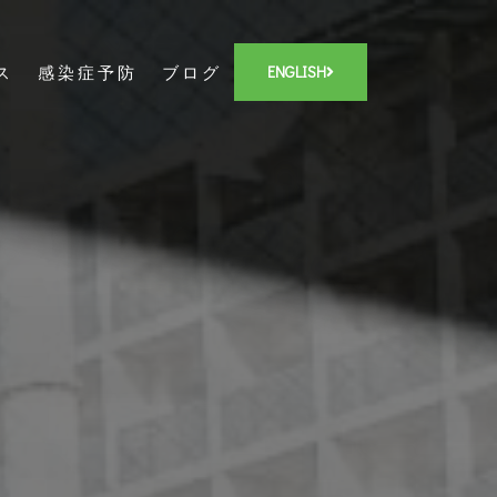
ス
感染症予防
ブログ
ENGLISH