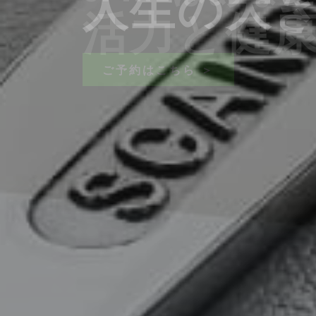
活力と健
ご予約はこちら ＞