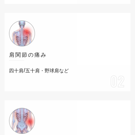
肩関節の痛み
四十肩/五十肩・野球肩など
02