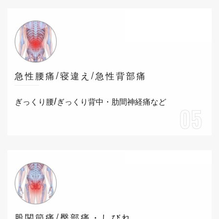
急性腰痛/寝違え/急性背部痛
ぎっくり腰/ぎっくり背中・肋間神経痛など
05
股関節痛/臀部痛・しびれ