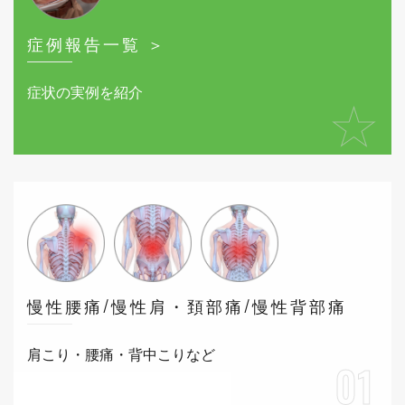
症例報告一覧 ＞
症状の実例を紹介
★
慢性腰痛/慢性肩・頚部痛/慢性背部痛
肩こり・腰痛・背中こりなど
01