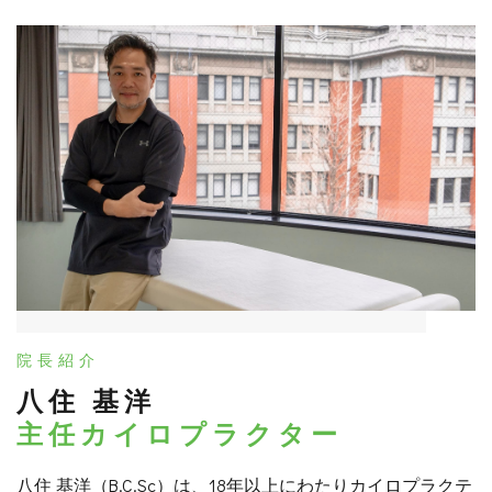
院長紹介
八住 基洋
主任カイロプラクター
八住 基洋（B.C.Sc）は、18年以上にわたりカイロプラクテ