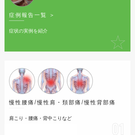
症例報告一覧 ＞
症状の実例を紹介
★
慢性腰痛/慢性肩・頚部痛/慢性背部痛
肩こり・腰痛・背中こりなど
01