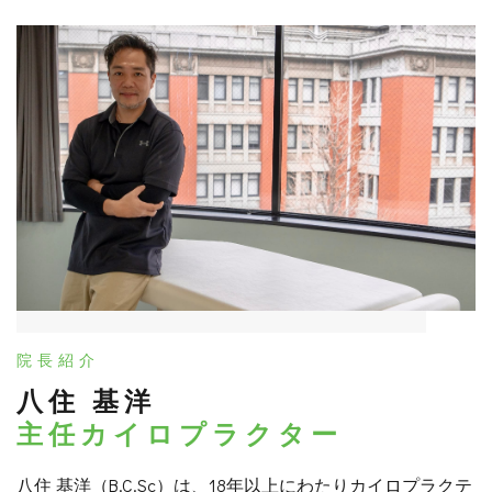
院長紹介
八住 基洋
主任カイロプラクター
八住 基洋（B.C.Sc）は、18年以上にわたりカイロプラクテ