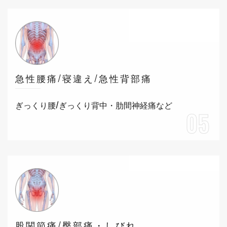
急性腰痛/寝違え/急性背部痛
ぎっくり腰/ぎっくり背中・肋間神経痛など
05
股関節痛/臀部痛・しびれ