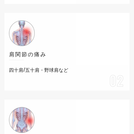
肩関節の痛み
四十肩/五十肩・野球肩など
02