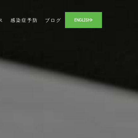
ス
感染症予防
ブログ
ENGLISH