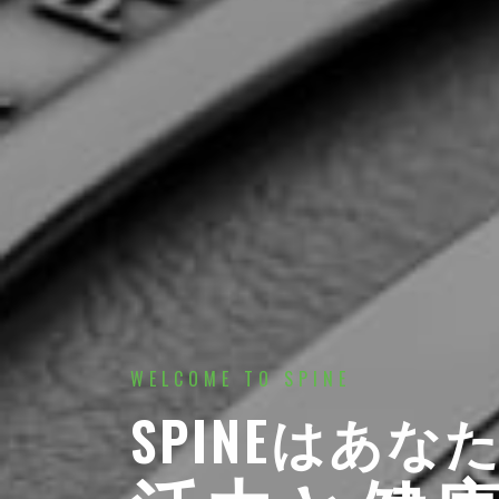
WELCOME TO SPINE
SPINEはあな