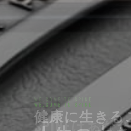
WELCOME TO SPINE
SPINEはあな