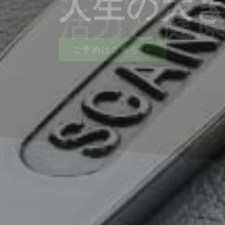
活力と健
ご予約はこちら ＞