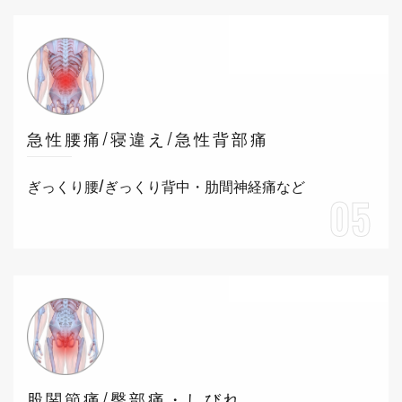
急性腰痛/寝違え/急性背部痛
ぎっくり腰/ぎっくり背中・肋間神経痛など
05
股関節痛/臀部痛・しびれ