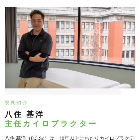
院長紹介
八住 基洋
主任カイロプラクター
八住 基洋（B.C.Sc）は、18年以上にわたりカイロプラクテ