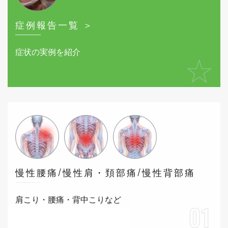
症例報告一覧 ＞
症状の実例を紹介
★
慢性腰痛/慢性肩・頚部痛/慢性背部痛
肩こり・腰痛・背中こりなど
01