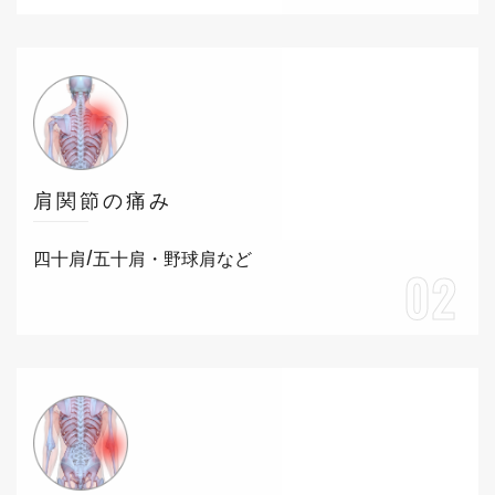
肩関節の痛み
四十肩/五十肩・野球肩など
02