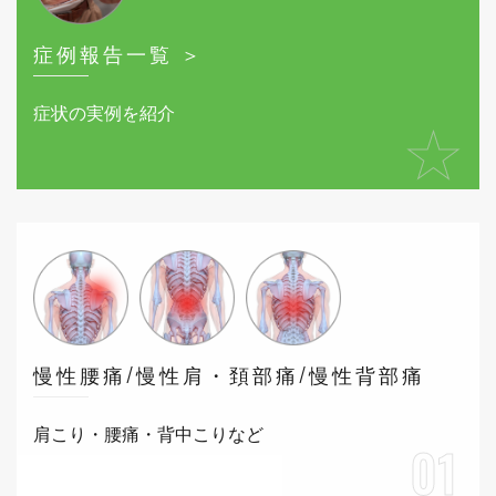
症例報告一覧 ＞
症状の実例を紹介
★
慢性腰痛/慢性肩・頚部痛/慢性背部痛
肩こり・腰痛・背中こりなど
01