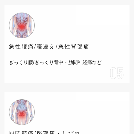
急性腰痛/寝違え/急性背部痛
ぎっくり腰/ぎっくり背中・肋間神経痛など
05
股関節痛/臀部痛・しびれ