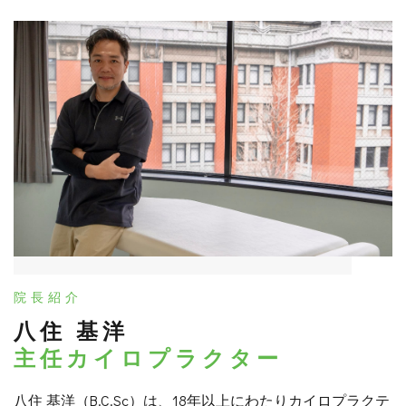
院長紹介
八住 基洋
主任カイロプラクター
八住 基洋（B.C.Sc）は、18年以上にわたりカイロプラクテ