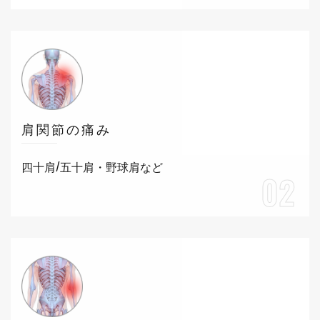
肩関節の痛み
四十肩/五十肩・野球肩など
02