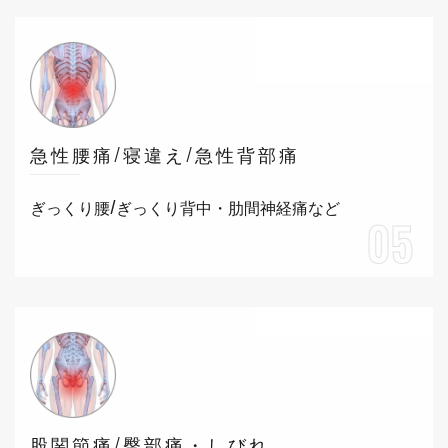
急性腰痛/寝違え/急性背部痛
ぎっくり腰/ぎっくり背中・肋間神経痛など
05
股関節痛/臀部痛・しびれ