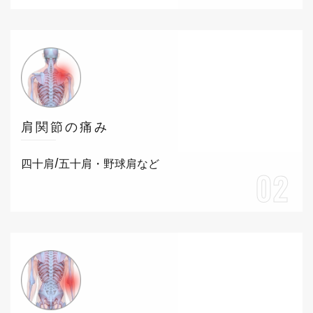
肩関節の痛み
四十肩/五十肩・野球肩など
02