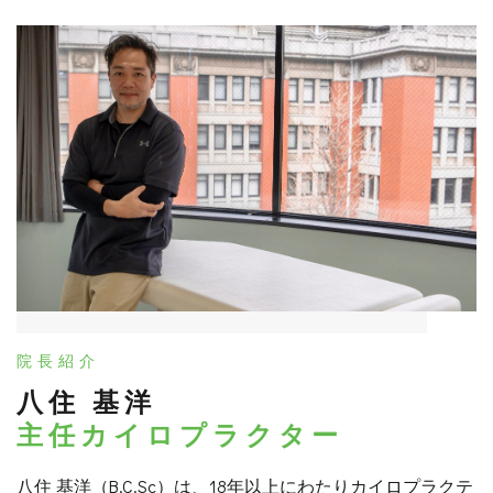
院長紹介
八住 基洋
主任カイロプラクター
八住 基洋（B.C.Sc）は、18年以上にわたりカイロプラクテ