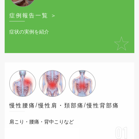
症例報告一覧 ＞
症状の実例を紹介
★
慢性腰痛/慢性肩・頚部痛/慢性背部痛
肩こり・腰痛・背中こりなど
01