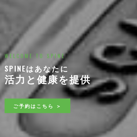
WELCOME TO SPINE
WELCOME TO SPINE
SPINEはあなたに
治す施術で
活力と健康を提供
身体機能を取り戻す
ご予約はこちら ＞