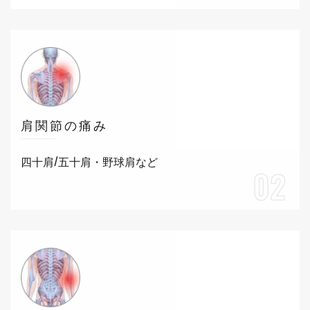
肩関節の痛み
四十肩/五十肩・野球肩など
02