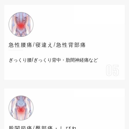
急性腰痛/寝違え/急性背部痛
ぎっくり腰/ぎっくり背中・肋間神経痛など
05
股関節痛/臀部痛・しびれ