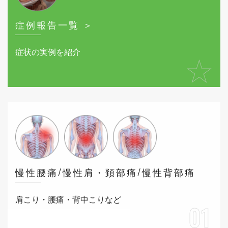
症例報告一覧 ＞
症状の実例を紹介
★
慢性腰痛/慢性肩・頚部痛/慢性背部痛
肩こり・腰痛・背中こりなど
01