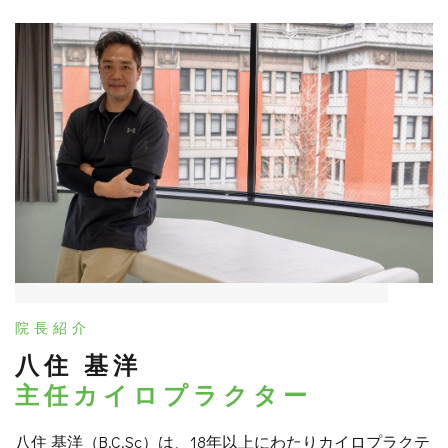
院長紹介
八住 基洋
主任カイロプラクター
八住 基洋（B.C.Sc）は、18年以上にわたりカイロプラクテ