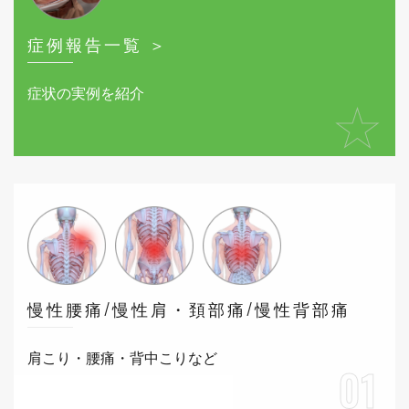
症例報告一覧 ＞
症状の実例を紹介
★
慢性腰痛/慢性肩・頚部痛/慢性背部痛
肩こり・腰痛・背中こりなど
01