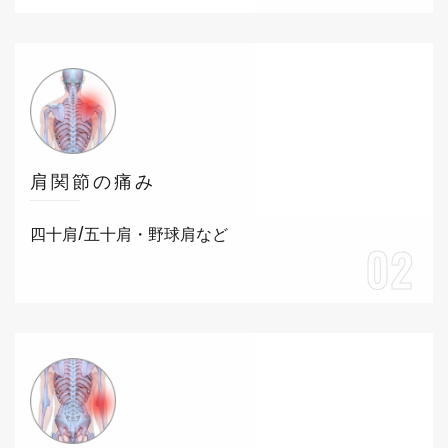
肩関節の痛み
四十肩/五十肩・野球肩など
02