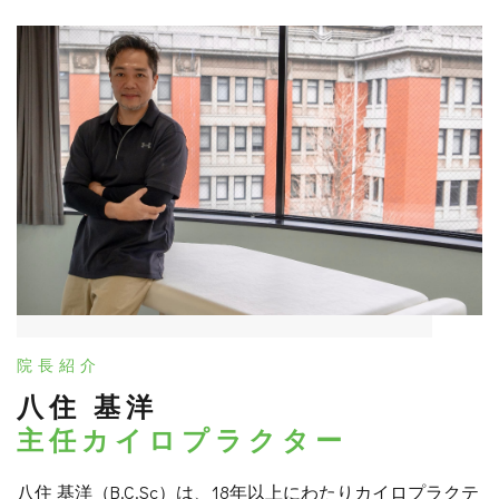
院長紹介
八住 基洋
主任カイロプラクター
八住 基洋（B.C.Sc）は、18年以上にわたりカイロプラクテ