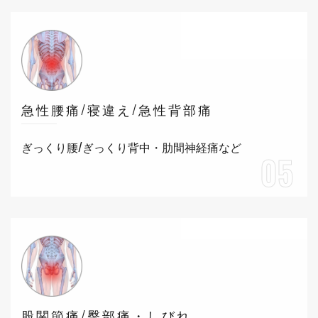
急性腰痛/寝違え/急性背部痛
ぎっくり腰/ぎっくり背中・肋間神経痛など
05
股関節痛/臀部痛・しびれ