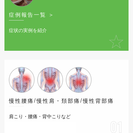
症例報告一覧 ＞
症状の実例を紹介
★
慢性腰痛/慢性肩・頚部痛/慢性背部痛
肩こり・腰痛・背中こりなど
01