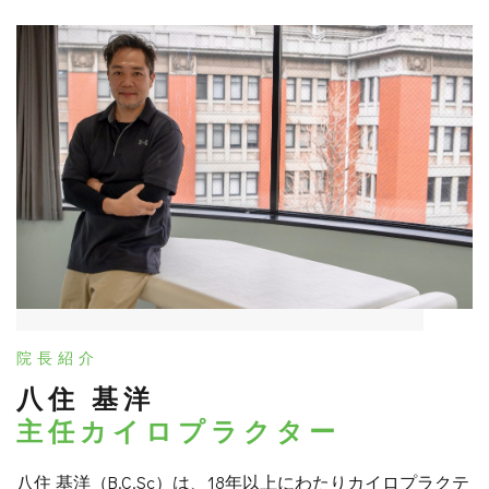
院長紹介
八住 基洋
主任カイロプラクター
八住 基洋（B.C.Sc）は、18年以上にわたりカイロプラクテ