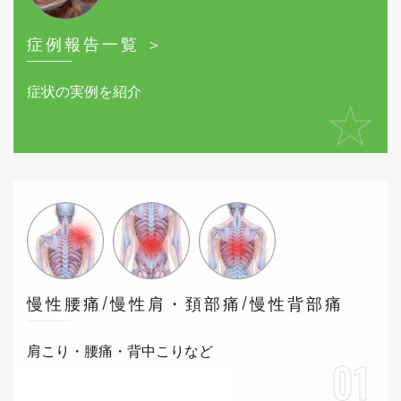
症例報告一覧 ＞
症状の実例を紹介
★
慢性腰痛/慢性肩・頚部痛/慢性背部痛
肩こり・腰痛・背中こりなど
01