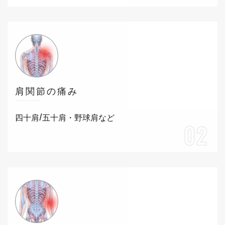
肩関節の痛み
四十肩/五十肩・野球肩など
02