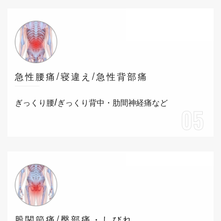
急性腰痛/寝違え/急性背部痛
ぎっくり腰/ぎっくり背中・肋間神経痛など
05
股関節痛/臀部痛・しびれ