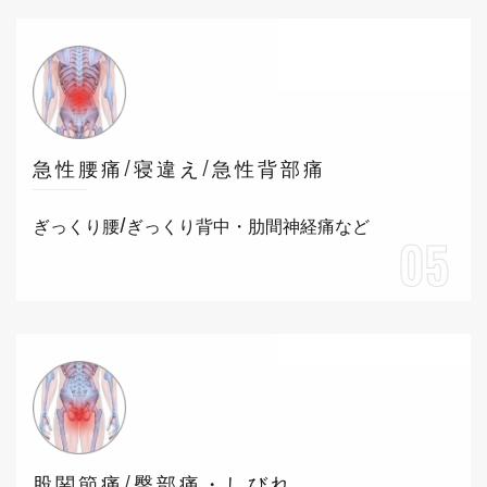
急性腰痛/寝違え/急性背部痛
ぎっくり腰/ぎっくり背中・肋間神経痛など
05
股関節痛/臀部痛・しびれ