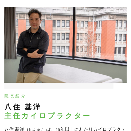
院長紹介
八住 基洋
主任カイロプラクター
八住 基洋（B.C.Sc）は、18年以上にわたりカイロプラクテ