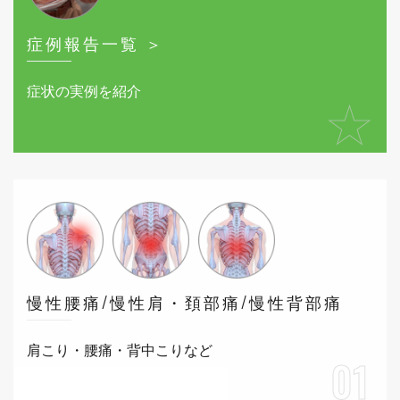
症例報告一覧 ＞
症状の実例を紹介
★
慢性腰痛/慢性肩・頚部痛/慢性背部痛
肩こり・腰痛・背中こりなど
01