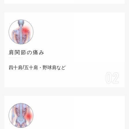
肩関節の痛み
四十肩/五十肩・野球肩など
02