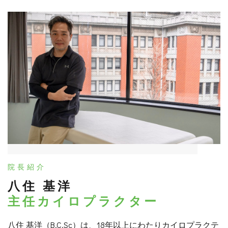
院長紹介
八住 基洋
主任カイロプラクター
八住 基洋（B.C.Sc）は、18年以上にわたりカイロプラクテ