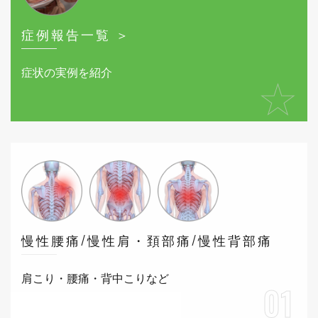
症例報告一覧 ＞
症状の実例を紹介
★
慢性腰痛/慢性肩・頚部痛/慢性背部痛
肩こり・腰痛・背中こりなど
01