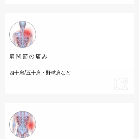
肩関節の痛み
四十肩/五十肩・野球肩など
02