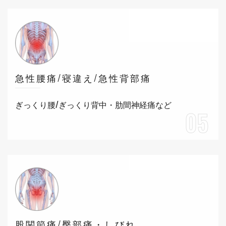
急性腰痛/寝違え/急性背部痛
ぎっくり腰/ぎっくり背中・肋間神経痛など
05
股関節痛/臀部痛・しびれ