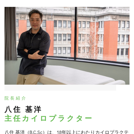
院長紹介
八住 基洋
主任カイロプラクター
八住 基洋（B.C.Sc）は、18年以上にわたりカイロプラクテ