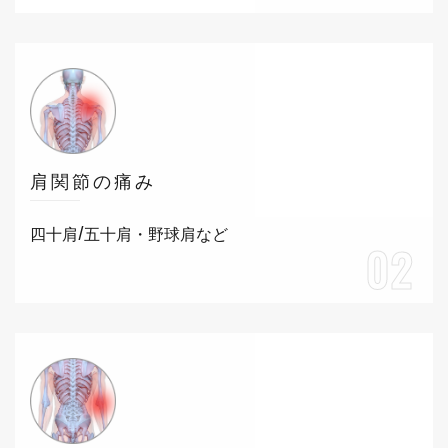
肩関節の痛み
四十肩/五十肩・野球肩など
02