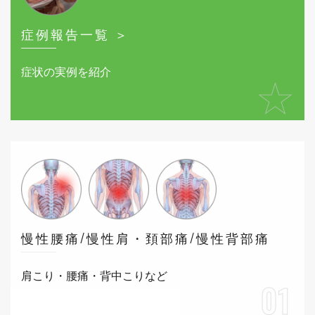
症例報告一覧 ＞
症状の実例を紹介
★
慢性腰痛/慢性肩・頚部痛/慢性背部痛
肩こり・腰痛・背中こりなど
01