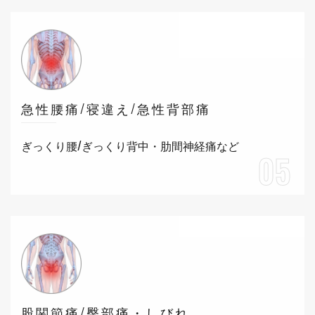
急性腰痛/寝違え/急性背部痛
ぎっくり腰/ぎっくり背中・肋間神経痛など
05
股関節痛/臀部痛・しびれ