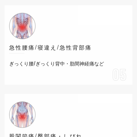
急性腰痛/寝違え/急性背部痛
ぎっくり腰/ぎっくり背中・肋間神経痛など
05
股関節痛/臀部痛・しびれ