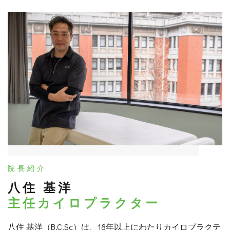
院長紹介
八住 基洋
主任カイロプラクター
八住 基洋（B.C.Sc）は、18年以上にわたりカイロプラクテ