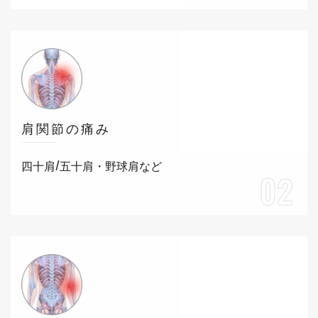
肩関節の痛み
四十肩/五十肩・野球肩など
02