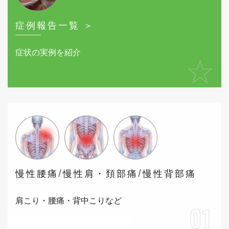
症例報告一覧 ＞
症状の実例を紹介
★
慢性腰痛/慢性肩・頚部痛/慢性背部痛
肩こり・腰痛・背中こりなど
01