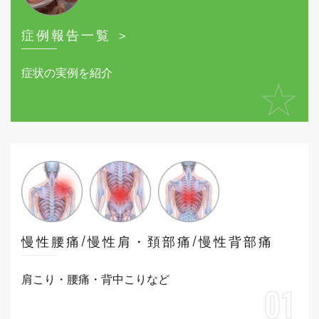
症例報告一覧 ＞
症状の実例を紹介
★
慢性腰痛/慢性肩・頚部痛/慢性背部痛
肩こり・腰痛・背中こりなど
01