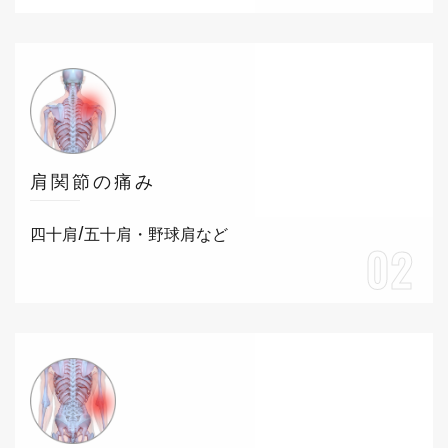
肩関節の痛み
四十肩/五十肩・野球肩など
02