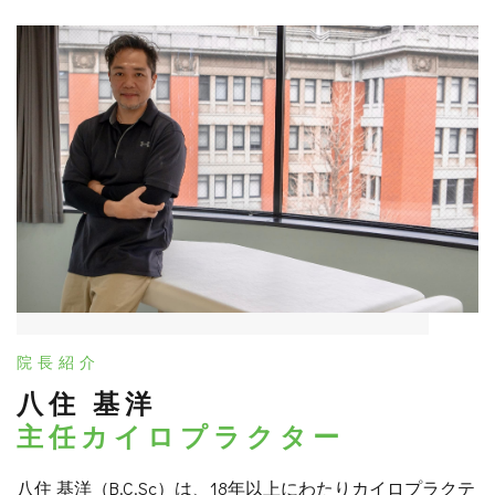
院長紹介
八住 基洋
主任カイロプラクター
八住 基洋（B.C.Sc）は、18年以上にわたりカイロプラクテ