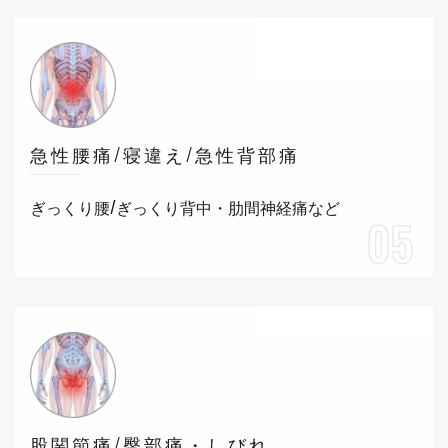
急性腰痛/寝違え/急性背部痛
ぎっくり腰/ぎっくり背中・肋間神経痛など
05
股関節痛/臀部痛・しびれ