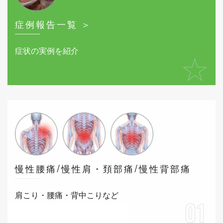
症例報告一覧 ＞
症状の実例を紹介
★
慢性腰痛/慢性肩・頚部痛/慢性背部痛
肩こり・腰痛・背中こりなど
01