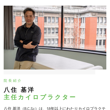
院長紹介
八住 基洋
主任カイロプラクター
八住 基洋（B.C.Sc）は、18年以上にわたりカイロプラクテ