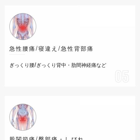
急性腰痛/寝違え/急性背部痛
ぎっくり腰/ぎっくり背中・肋間神経痛など
05
股関節痛/臀部痛・しびれ