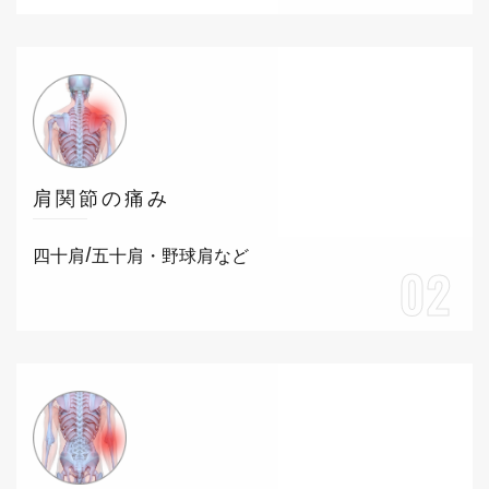
肩関節の痛み
四十肩/五十肩・野球肩など
02