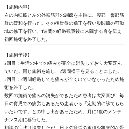
【施術内容】
右の内転筋と左の外転筋群の調節を主軸に、腰部・臀部筋
群の緩和を行った。その後骨盤の矯正を行い股関節の可動
域の修正を行い、1週間の経過観察後に来院する旨を伝え
初回施術を終了した。
【施術予後】
2回目：生活の中での痛みが
完全に消失
しており大変喜ん
でいた。同じ施術を施し、2週間様子を見ることにした。
3回目：2週間経過しても痛みが全く出ていなかったため施
術を終了した。
数回の施術で痛みの消失ができたため患者は大変喜び、毎
日の育児での疲労もあるため患者から「定期的に診てもら
いたいです」との申し出があったため、月に1度のメンテ
ナンス期に移行した。
初診の症状は消失したが、日々の疲労の蓄積や将来的な骨