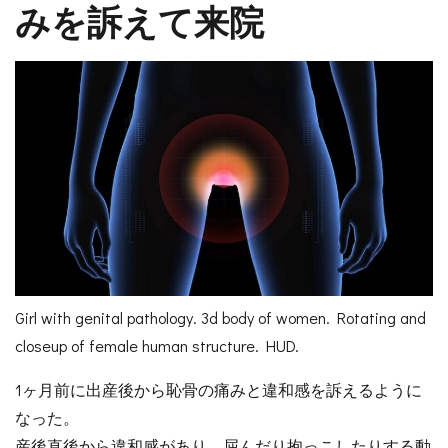
みを訴えて来院
Girl with genital pathology. 3d body of women. Rotating and
closeup of female human structure. HUD.
1ヶ月前に出産後から恥骨の痛みと違和感を訴えるように
なった。
産後直後から違和感があり、屈んだり抱っこしたりする動