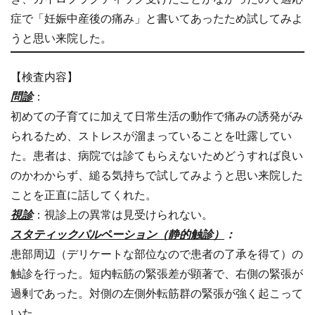
症で「妊娠中産後の痛み」と書いてあったため試してみよ
うと思い来院した。
【検査内容】
問診
：
初めての子育てに加えて日常生活の動作で痛みの誘発がみ
られるため、ストレスが溜まっていることを吐露してい
た。患者は、病院では診てもらえないためどうすれば良い
のかわからず、縋る気持ちで試してみようと思い来院した
ことを正直に話してくれた。
視診
：視診上の異常は見受けられない。
スタティックパルペーション（静的触診）
：
患部周辺（デリケートな部位なので患者の了承を得て）の
触診を行った。短内転筋の緊張差が顕著で、右側の緊張が
過剰であった。対側の左側外転筋群の緊張が強く起こって
いた。