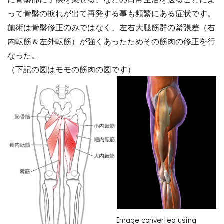
って骨盤の捩れが出て再発する事も頻繁にある症状です。
施術は骨盤修正のみではなく、左右大腿筋群の緊張差（右
内転筋＆左外転筋）が強くあったためその筋肉の修正を行
なった。
（下記の図はモモの筋肉の図です）
Image converted using