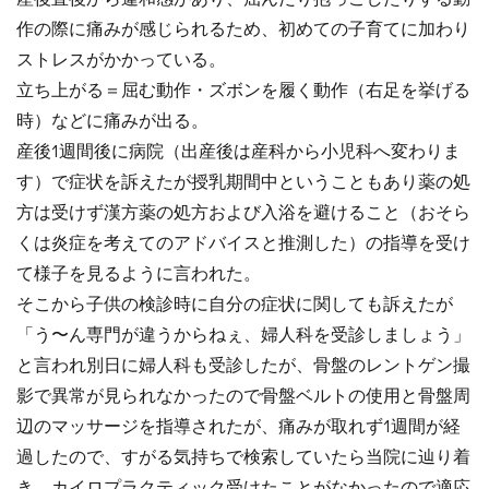
作の際に痛みが感じられるため、初めての子育てに加わり
ストレスがかかっている。
立ち上がる＝屈む動作・ズボンを履く動作（右足を挙げる
時）などに痛みが出る。
産後1週間後に病院（出産後は産科から小児科へ変わりま
す）で症状を訴えたが授乳期間中ということもあり薬の処
方は受けず漢方薬の処方および入浴を避けること（おそら
くは炎症を考えてのアドバイスと推測した）の指導を受け
て様子を見るように言われた。
そこから子供の検診時に自分の症状に関しても訴えたが
「う〜ん専門が違うからねぇ、婦人科を受診しましょう」
と言われ別日に婦人科も受診したが、骨盤のレントゲン撮
影で異常が見られなかったので骨盤ベルトの使用と骨盤周
辺のマッサージを指導されたが、痛みが取れず1週間が経
過したので、すがる気持ちで検索していたら当院に辿り着
き、カイロプラクティック受けたことがなかったので適応