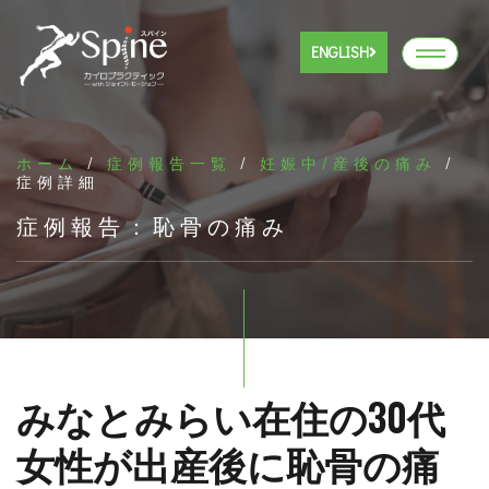
ENGLISH
ホーム
/
症例報告一覧
/
妊娠中/産後の痛み
/
症例詳細
症例報告：恥骨の痛み
みなとみらい在住の30代
女性が出産後に恥骨の痛