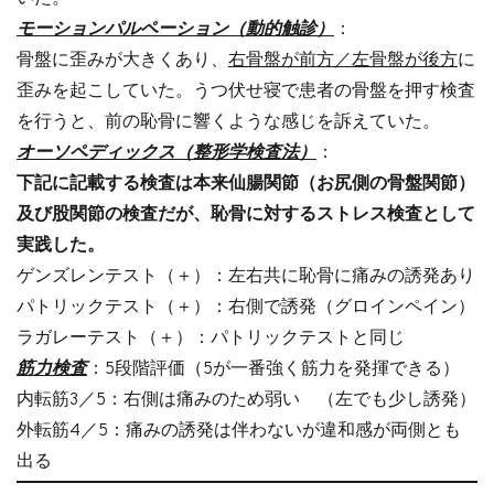
モーションパルペーション（動的触診）
：
骨盤に歪みが大きくあり、
右骨盤が前方／左骨盤が後方
に
歪みを起こしていた。うつ伏せ寝で患者の骨盤を押す検査
を行うと、前の恥骨に響くような感じを訴えていた。
オーソペディックス（整形学検査法）
：
下記に記載する検査は本来仙腸関節（お尻側の骨盤関節）
及び股関節の検査だが、恥骨に対するストレス検査として
実践した。
ゲンズレンテスト（＋）：左右共に恥骨に痛みの誘発あり
パトリックテスト（＋）：右側で誘発（グロインペイン）
ラガレーテスト（＋）：パトリックテストと同じ
筋力検査
：5段階評価（5が一番強く筋力を発揮できる）
内転筋3／5：右側は痛みのため弱い （左でも少し誘発）
外転筋4／5：痛みの誘発は伴わないが違和感が両側とも
出る