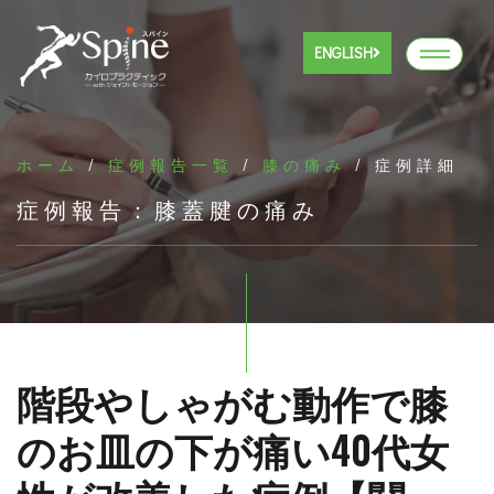
ENGLISH
ホーム
/
症例報告一覧
/
膝の痛み
/ 症例詳細
症例報告：膝蓋腱の痛み
階段やしゃがむ動作で膝
のお皿の下が痛い40代女