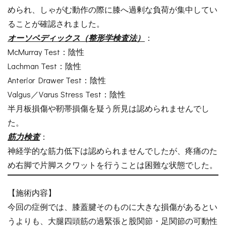
められ、しゃがむ動作の際に膝へ過剰な負荷が集中してい
ることが確認されました。
オーソペディックス（整形学検査法）
：
McMurray Test：陰性
Lachman Test：陰性
Anterior Drawer Test：陰性
Valgus／Varus Stress Test：陰性
半月板損傷や靭帯損傷を疑う所見は認められませんでし
た。
筋力検査
：
神経学的な筋力低下は認められませんでしたが、疼痛のた
め右脚で片脚スクワットを行うことは困難な状態でした。
【施術内容】
今回の症例では、膝蓋腱そのものに大きな損傷があるとい
うよりも、大腿四頭筋の過緊張と股関節・足関節の可動性