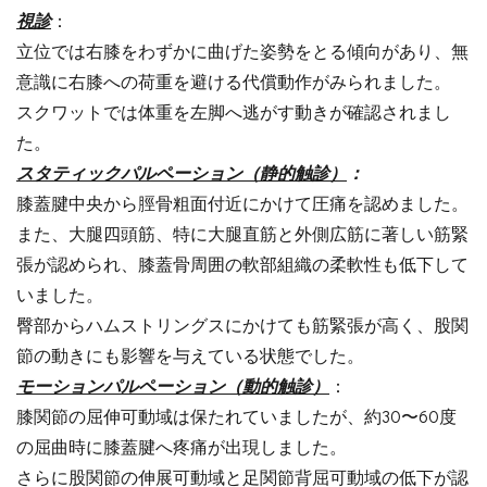
視診
：
立位では右膝をわずかに曲げた姿勢をとる傾向があり、無
意識に右膝への荷重を避ける代償動作がみられました。
スクワットでは体重を左脚へ逃がす動きが確認されまし
た。
スタティックパルペーション（静的触診）
：
膝蓋腱中央から脛骨粗面付近にかけて圧痛を認めました。
また、大腿四頭筋、特に大腿直筋と外側広筋に著しい筋緊
張が認められ、膝蓋骨周囲の軟部組織の柔軟性も低下して
いました。
臀部からハムストリングスにかけても筋緊張が高く、股関
節の動きにも影響を与えている状態でした。
モーションパルペーション（動的触診）
：
膝関節の屈伸可動域は保たれていましたが、約30〜60度
の屈曲時に膝蓋腱へ疼痛が出現しました。
さらに股関節の伸展可動域と足関節背屈可動域の低下が認