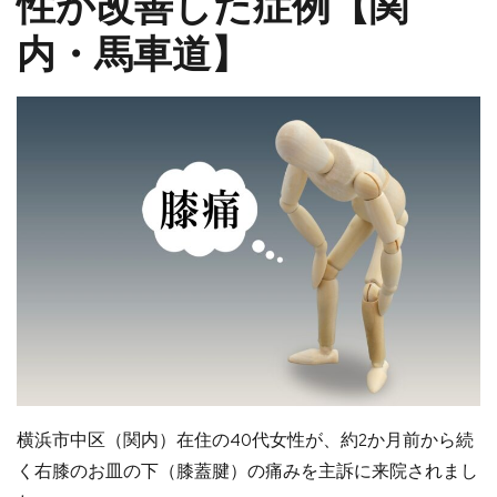
性が改善した症例【関
内・馬車道】
横浜市中区（関内）在住の40代女性が、約2か月前から続
く右膝のお皿の下（膝蓋腱）の痛みを主訴に来院されまし