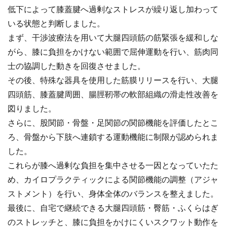
低下によって膝蓋腱へ過剰なストレスが繰り返し加わって
いる状態と判断しました。
まず、干渉波療法を用いて大腿四頭筋の筋緊張を緩和しな
がら、膝に負担をかけない範囲で屈伸運動を行い、筋肉同
士の協調した動きを回復させました。
その後、特殊な器具を使用した筋膜リリースを行い、大腿
四頭筋、膝蓋腱周囲、腸脛靭帯の軟部組織の滑走性改善を
図りました。
さらに、股関節・骨盤・足関節の関節機能を評価したとこ
ろ、骨盤から下肢へ連鎖する運動機能に制限が認められま
した。
これらが膝へ過剰な負担を集中させる一因となっていたた
め、カイロプラクティックによる関節機能の調整（アジャ
ストメント）を行い、身体全体のバランスを整えました。
最後に、自宅で継続できる大腿四頭筋・臀筋・ふくらはぎ
のストレッチと、膝に負担をかけにくいスクワット動作を