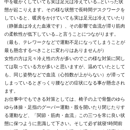
中を暖かくしていても実は足元は冷えている…といった状
態が起こりえます。その様な状態で長時間デスクワークを
していると、暖房をかけていても実は足元は冷えていたり
（静脈血は冷えた血液です）、その影響で血流が滞り筋肉
の柔軟性が低下している…と言うことにつながります。
（最も、テレワークなどで運動不足になってしまうことが
最も懸念するべきことに変わりはありませんが）
女性の方は元々冷え性の方が多いのでこの様な対策に関し
ては取っている方が多いと思いますが、温めていたとして
も、同じ姿勢などで血流（心拍数が上がらない）が滞って
しまっているとぎっくり腰などの症状になる事が懸念され
ます。
お仕事中でもできる対策としては、椅子の上で骨盤のゆら
ゆら体操・足指のグーパー運動・股を開いたり閉じたりす
る運動など、「関節・筋肉・血流」この三つを常に良い状
態に保つように意識して下さい。そして必ず就寝1時間前