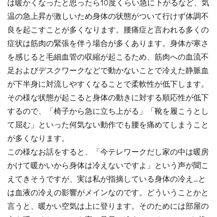
は暖かくなったと思ったら10度くらい急に下がるなど、気
温の急上昇が激しいため身体の状態がついて行けず体調不
良を起こすことが多くなります。腰痛症と言われる多くの
症状は筋肉の緊張を伴う場合が多くあります。身体が寒さ
を感じると毛細血管の収縮が起こるため、筋肉への血流不
足およびデスクワークなどで動かないことで冷えた静脈血
が下半身に対流しやすくなることで柔軟性が低下します。
その様な状態が起こると身体の動きに対する順応性が低下
するので、「椅子から急に立ち上がる」「靴を履こうとし
て屈む」といった何気ない動作でも腰を痛めてしまうこと
が多くなります。
この様なお話をすると、「今テレワークだし家の中は暖房
かけて暖かいから身体は冷えないですよ」という声が聞こ
えてきそうですが、実は私が指摘している身体の冷え…と
は血液の冷えの影響がメインなのです。どういうことかと
言うと、暖かい空気は上に登ります。そのためには部屋の