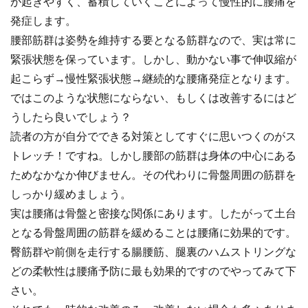
が起きやすく、蓄積していくことによって慢性的に腰痛を
発症します。
腰部筋群は姿勢を維持する要となる筋群なので、実は常に
緊張状態を保っています。しかし、動かない事で伸収縮が
起こらず→慢性緊張状態→継続的な腰痛発症となります。
ではこのような状態にならない、もしくは改善するにはど
うしたら良いでしょう？
読者の方が自分でできる対策としてすぐに思いつくのがス
トレッチ！ですね。しかし腰部の筋群は身体の中心にある
ためなかなか伸びません。その代わりに骨盤周囲の筋群を
しっかり緩めましょう。
実は腰痛は骨盤と密接な関係にあります。したがって土台
となる骨盤周囲の筋群を緩めることは腰痛に効果的です。
臀筋群や前側を走行する腸腰筋、腿裏のハムストリングな
どの柔軟性は腰痛予防に最も効果的ですのでやってみて下
さい。