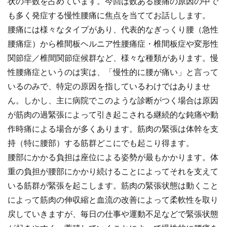
状の半数を占めています。今回は数ある腰痛の原因の中で
も多く発症する慢性腰痛に焦点を当ててお話しします。
腰痛には様々なタイプがあり、代表的なぎっくり腰（急性
腰痛症）から椎間板ヘルニア性腰痛症・椎間板症や変形性
関節症／椎間関節症候群など、様々な種類があります。慢
性腰痛症というのは実は、「慢性的に腰が痛い」と言って
いるのみで、特定の原因を指しているわけではありませ
ん。しかし、主に病院でこのような診断がつく場合は原因
が筋肉の過緊張によって引き起こされる継続的な鈍痛や動
作時痛による場合が多くあります。筋肉の緊張は体幹を支
持（特に腰部）する筋群どこにでも起こり得ます。
腰部にかかる負担は座位による姿勢が最もかかります。体
重の負担が腰部にかかり続けることによってそれを支えて
いる筋群が緊張を起こします。筋肉の緊張状態は動くこと
によって筋肉の伸収縮と血流の改善によって柔軟性を取り
戻していきますが、毎日の仕事や運動不足などで緊張状態